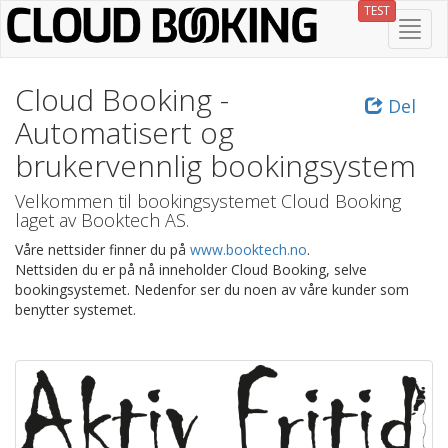
Gå
TEST
Skjul
til
/
hovedinnhold
vis
meny
Cloud Booking -
Del
Automatisert og
brukervennlig bookingsystem
Velkommen til bookingsystemet Cloud Booking
laget av Booktech AS.
Våre nettsider finner du på
www.booktech.no
.
Nettsiden du er på nå inneholder Cloud Booking, selve
bookingsystemet. Nedenfor ser du noen av våre kunder som
benytter systemet.